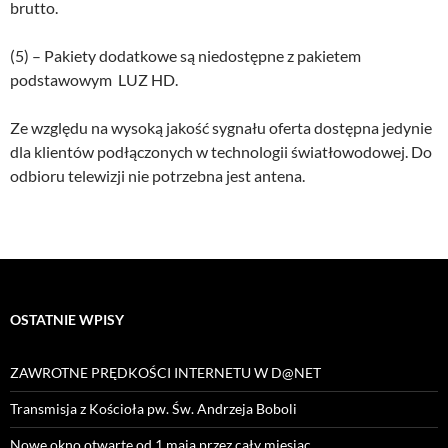
brutto.
(5) – Pakiety dodatkowe są niedostępne z pakietem
podstawowym LUZ HD.
Ze względu na wysoką jakość sygnału oferta dostępna jedynie
dla klientów podłączonych w technologii światłowodowej. Do
odbioru telewizji nie potrzebna jest antena.
OSTATNIE WPISY
ZAWROTNE PRĘDKOŚCI INTERNETU W D@NET
Transmisja z Kościoła pw. Św. Andrzeja Boboli
Nowe okno otwarte od 1 maja przez cały miesiąc