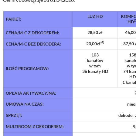
LUZ HD
KOMFO
PAKIET:
(
HD
28,50 zł
46,00
CENA/M-C Z DEKODEREM:
(4)
20,00zł
37,50 
CENA/M-C BEZ DEKODERA:
103
15
kanałów
kana
w tym
w ty
ILOŚĆ PROGRAMÓW:
36 kanały HD
74 kan
HD
1 kana
OPŁATA AKTYWACYJNA:
UMOWA NA CZAS:
nieo
SPRZĘT:
dekoder 
MULTIROOM Z DEKODEREM:
9