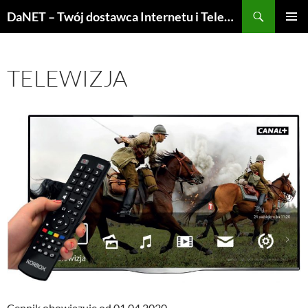
Szukaj
DaNET – Twój dostawca Internetu i Telewizji
PRZEJDŹ
MENU
DO
GŁÓWN
TREŚCI
TELEWIZJA
Cennik obowiązuje od 01.04.2020.